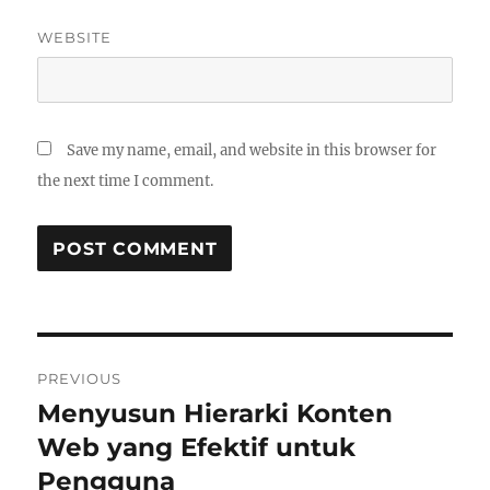
WEBSITE
Save my name, email, and website in this browser for
the next time I comment.
Post
PREVIOUS
navigation
Menyusun Hierarki Konten
Previous
post:
Web yang Efektif untuk
Pengguna