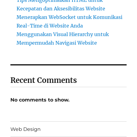
Tips Mengoptimalkan HTML untuk
Kecepatan dan Aksesibilitas Website
Menerapkan WebSocket untuk Komunikasi
Real-Time di Website Anda
Menggunakan Visual Hierarchy untuk
Mempermudah Navigasi Website
Recent Comments
No comments to show.
Web Design