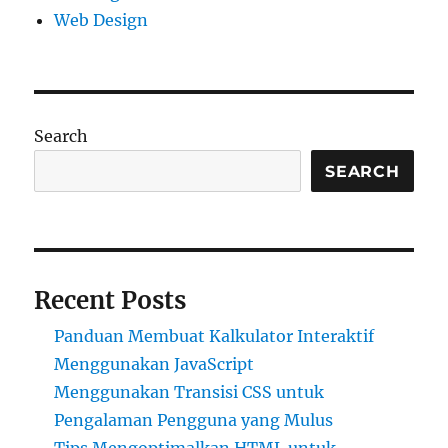
Web Design
Search
SEARCH
Recent Posts
Panduan Membuat Kalkulator Interaktif
Menggunakan JavaScript
Menggunakan Transisi CSS untuk
Pengalaman Pengguna yang Mulus