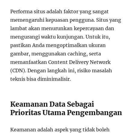
Performa situs adalah faktor yang sangat
memengaruhi kepuasan pengguna. Situs yang
lambat akan menurunkan kepercayaan dan
mengurangi waktu kunjungan. Untuk itu,
pastikan Anda mengoptimalkan ukuran
gambar, menggunakan caching, serta
memanfaatkan Content Delivery Network
(CDN). Dengan langkah ini, risiko masalah
teknis bisa diminimalisir.
Keamanan Data Sebagai
Prioritas Utama Pengembangan
Keamanan adalah aspek yang tidak boleh