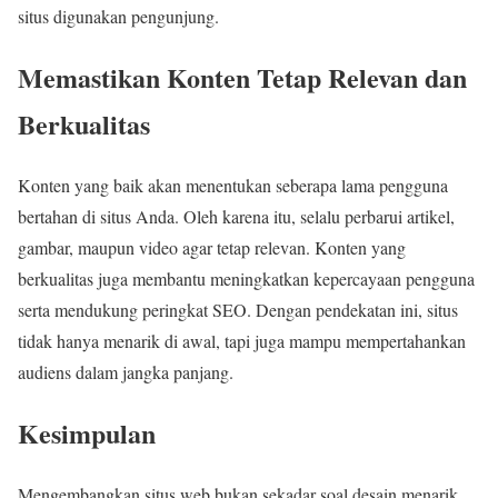
situs digunakan pengunjung.
Memastikan Konten Tetap Relevan dan
Berkualitas
Konten yang baik akan menentukan seberapa lama pengguna
bertahan di situs Anda. Oleh karena itu, selalu perbarui artikel,
gambar, maupun video agar tetap relevan. Konten yang
berkualitas juga membantu meningkatkan kepercayaan pengguna
serta mendukung peringkat SEO. Dengan pendekatan ini, situs
tidak hanya menarik di awal, tapi juga mampu mempertahankan
audiens dalam jangka panjang.
Kesimpulan
Mengembangkan situs web bukan sekadar soal desain menarik