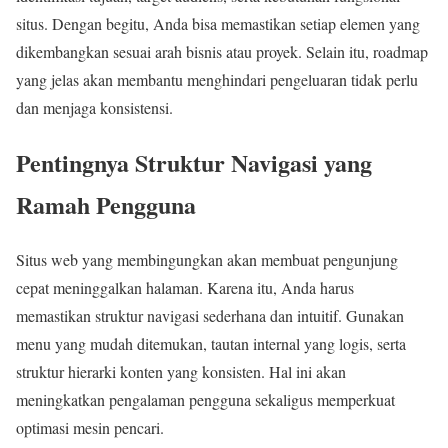
situs. Dengan begitu, Anda bisa memastikan setiap elemen yang
dikembangkan sesuai arah bisnis atau proyek. Selain itu, roadmap
yang jelas akan membantu menghindari pengeluaran tidak perlu
dan menjaga konsistensi.
Pentingnya Struktur Navigasi yang
Ramah Pengguna
Situs web yang membingungkan akan membuat pengunjung
cepat meninggalkan halaman. Karena itu, Anda harus
memastikan struktur navigasi sederhana dan intuitif. Gunakan
menu yang mudah ditemukan, tautan internal yang logis, serta
struktur hierarki konten yang konsisten. Hal ini akan
meningkatkan pengalaman pengguna sekaligus memperkuat
optimasi mesin pencari.