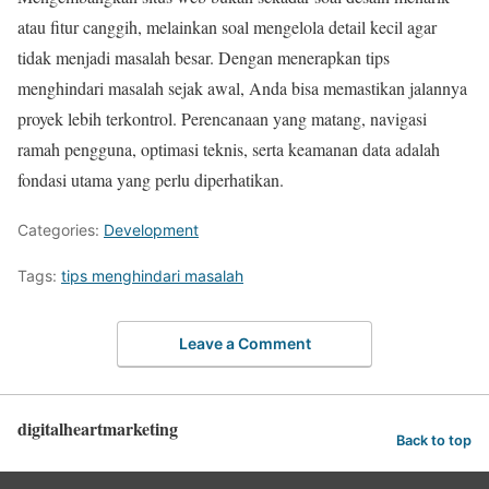
atau fitur canggih, melainkan soal mengelola detail kecil agar
tidak menjadi masalah besar. Dengan menerapkan tips
menghindari masalah sejak awal, Anda bisa memastikan jalannya
proyek lebih terkontrol. Perencanaan yang matang, navigasi
ramah pengguna, optimasi teknis, serta keamanan data adalah
fondasi utama yang perlu diperhatikan.
Categories:
Development
Tags:
tips menghindari masalah
Leave a Comment
digitalheartmarketing
Back to top