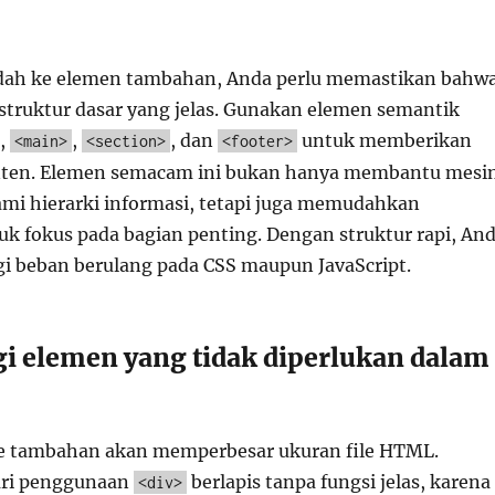
dah ke elemen tambahan, Anda perlu memastikan bahw
truktur dasar yang jelas. Gunakan elemen semantik
,
,
, dan
untuk memberikan
<main>
<section>
<footer>
ten. Elemen semacam ini bukan hanya membantu mesi
i hierarki informasi, tetapi juga memudahkan
k fokus pada bagian penting. Dengan struktur rapi, An
 beban berulang pada CSS maupun JavaScript.
 elemen yang tidak diperlukan dalam
de tambahan akan memperbesar ukuran file HTML.
ari penggunaan
berlapis tanpa fungsi jelas, karena
<div>