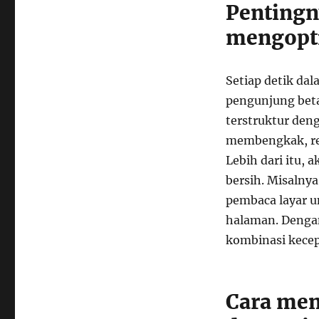
untuk
Pentingn
Kecepatan
mengopt
dan
Aksesibilitas
Website
Setiap detik da
pengunjung bet
terstruktur den
membengkak, ren
Lebih dari itu, 
bersih. Misalnya
pembaca layar un
halaman. Dengan
kombinasi kecep
Cara men