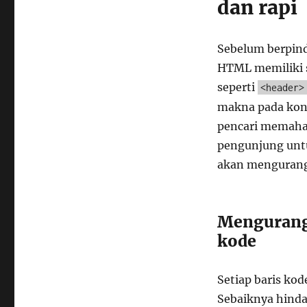
dan rapi
Sebelum berpin
HTML memiliki s
seperti
<header>
makna pada kon
pencari memaham
pengunjung untu
akan mengurangi
Mengurangi
kode
Setiap baris ko
Sebaiknya hind