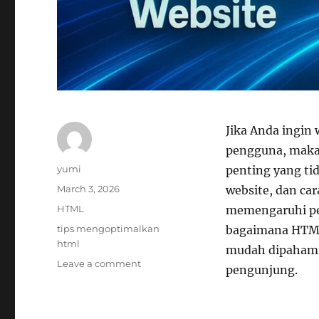
Jika Anda ingin
pengguna, ma
Author
yumi
penting yang ti
Posted
March 3, 2026
website, dan ca
on
Categories
HTML
memengaruhi per
Tags
tips mengoptimalkan
bagaimana HTML 
html
mudah dipahami 
on
Leave a comment
pengunjung.
Tips
Mengoptimalkan
HTML