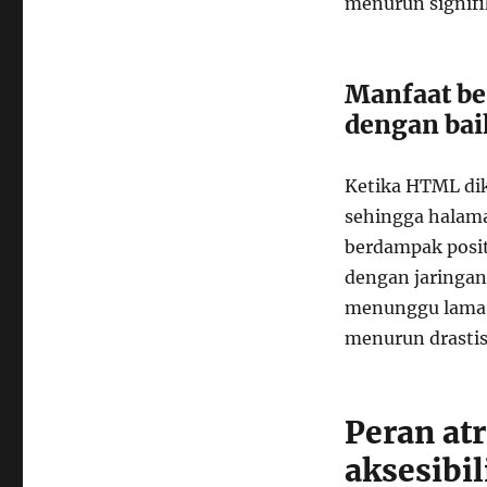
menurun signif
Manfaat be
dengan bai
Ketika HTML dik
sehingga halaman
berdampak posit
dengan jaringan
menunggu lama 
menurun drastis
Peran at
aksesibil