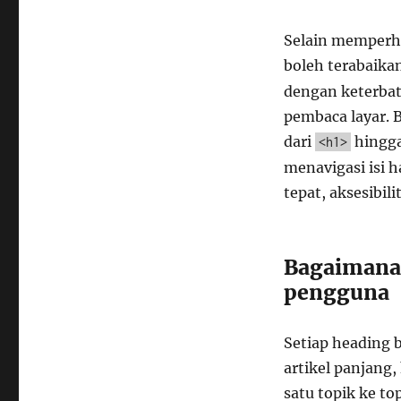
Selain memperha
boleh terabaikan
dengan keterbat
pembaca layar. 
dari
hingg
<h1>
menavigasi isi 
tepat, aksesibil
Bagaimana
pengguna
Setiap heading 
artikel panjang
satu topik ke t