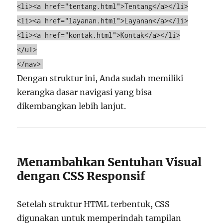
<
li
>
<
a
href
=
"tentang.html"
>Tentang
</
a
>
</
li
>
<
li
>
<
a
href
=
"layanan.html"
>Layanan
</
a
>
</
li
>
<
li
>
<
a
href
=
"kontak.html"
>Kontak
</
a
>
</
li
>
</
ul
>
</
nav
>
Dengan struktur ini, Anda sudah memiliki
kerangka dasar navigasi yang bisa
dikembangkan lebih lanjut.
Menambahkan Sentuhan Visual
dengan CSS Responsif
Setelah struktur HTML terbentuk, CSS
digunakan untuk memperindah tampilan