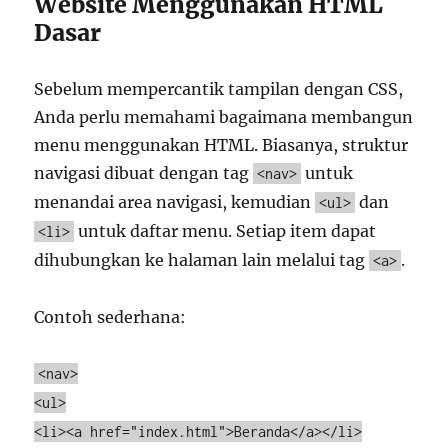
Website Menggunakan HTML
Dasar
Sebelum mempercantik tampilan dengan CSS,
Anda perlu memahami bagaimana membangun
menu menggunakan HTML. Biasanya, struktur
navigasi dibuat dengan tag
untuk
<nav>
menandai area navigasi, kemudian
dan
<ul>
untuk daftar menu. Setiap item dapat
<li>
dihubungkan ke halaman lain melalui tag
.
<a>
Contoh sederhana:
<
nav
>
<
ul
>
<
li
>
<
a
href
=
"index.html"
>Beranda
</
a
>
</
li
>