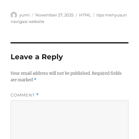
Author
Posted
Categories
Tags
yumi
November 27, 2025
HTML
tips menyusun
on
navigasi website
Leave a Reply
Your email address will not be published.
Required fields
are marked
*
COMMENT
*