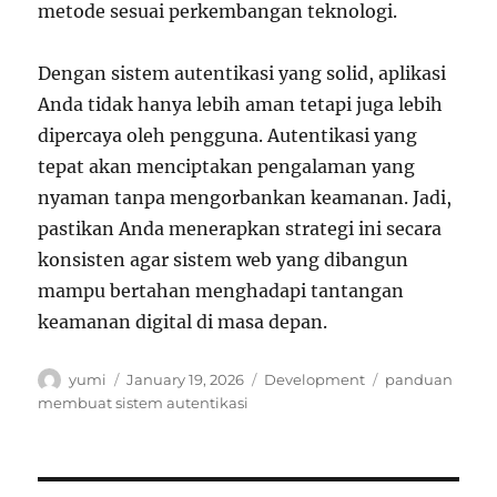
metode sesuai perkembangan teknologi.
Dengan sistem autentikasi yang solid, aplikasi
Anda tidak hanya lebih aman tetapi juga lebih
dipercaya oleh pengguna. Autentikasi yang
tepat akan menciptakan pengalaman yang
nyaman tanpa mengorbankan keamanan. Jadi,
pastikan Anda menerapkan strategi ini secara
konsisten agar sistem web yang dibangun
mampu bertahan menghadapi tantangan
keamanan digital di masa depan.
Author
Posted
Categories
Tags
yumi
January 19, 2026
Development
panduan
on
membuat sistem autentikasi