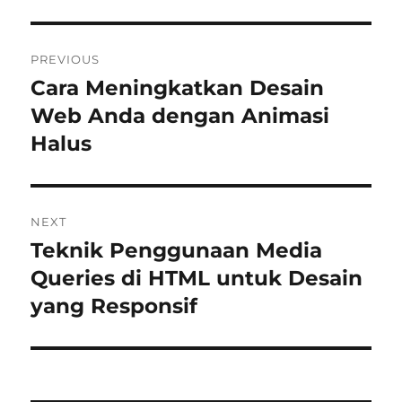
Post
PREVIOUS
navigation
Cara Meningkatkan Desain
Previous
post:
Web Anda dengan Animasi
Halus
NEXT
Teknik Penggunaan Media
Next
post:
Queries di HTML untuk Desain
yang Responsif