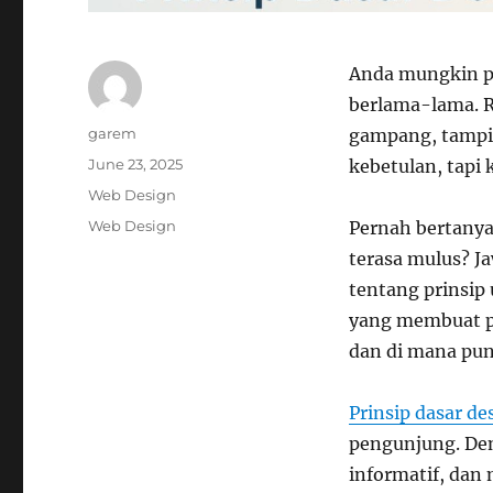
Anda mungkin p
berlama-lama. R
Author
garem
gampang, tampil
Posted
June 23, 2025
kebetulan, tapi
on
Categories
Web Design
Tags
Web Design
Pernah bertany
terasa mulus? J
tentang prinsi
yang membuat p
dan di mana pun
Prinsip dasar de
pengunjung. Den
informatif, dan 