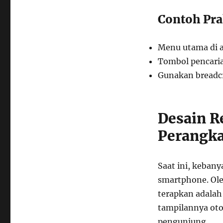
Contoh Prak
Menu utama di a
Tombol pencaria
Gunakan breadc
Desain R
Perangka
Saat ini, keban
smartphone. Ole
terapkan adalah 
tampilannya oto
pengunjung.