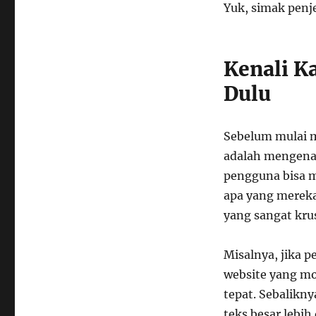
Yuk, simak penj
Kenali K
Dulu
Sebelum mulai m
adalah mengenal
pengguna bisa 
apa yang mereka
yang sangat krus
Misalnya, jika 
website yang mod
tepat. Sebalikny
teks besar lebih