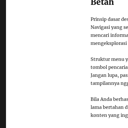
Betah
Prinsip dasar de
Navigasi yang s
mencari informa
mengeksplorasi 
Struktur menu ya
tombol pencaria
Jangan lupa, pa
tampilannya ngg
Bila Anda berha
lama bertahan d
konten yang ingi