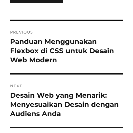
Post
PREVIOUS
navigation
Panduan Menggunakan
Previous
post:
Flexbox di CSS untuk Desain
Web Modern
NEXT
Desain Web yang Menarik:
Next
post:
Menyesuaikan Desain dengan
Audiens Anda