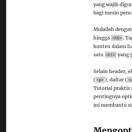
yang wajib digu
bagi mesin pen
Mulailah dengan
hingga
. T
<h6>
konten dalam ha
satu
yang j
<h1>
Selain header, 
(
), daftar (
<p>
<
Tutorial prakti
pentingnya opt
ini membantu si
Mengopt