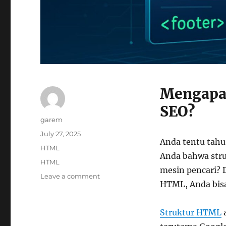
Mengapa 
SEO?
Author
garem
Posted
July 27, 2025
Anda tentu tahu
on
Categories
HTML
Anda bahwa str
Tags
HTML
mesin pencari? 
on
Leave a comment
HTML, Anda bisa
Teknik
SEO
Friendly
Struktur HTML
a
dalam