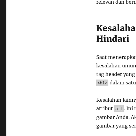
relevan dan ber
Kesalah
Hindari
Saat menerapkan
kesalahan umum 
tag header yang 
dalam satu
<h1>
Kesalahan lainn
atribut
. In
alt
gambar Anda. Ak
gambar yang se