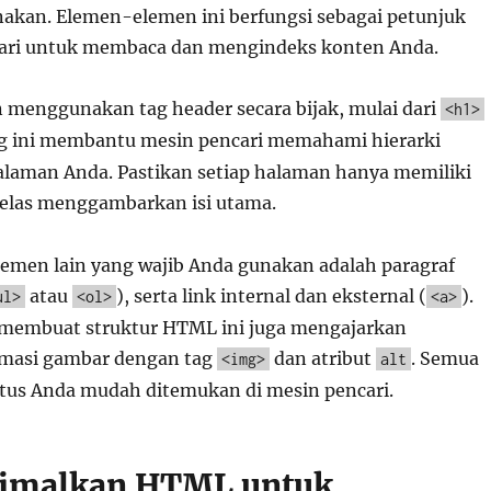
nakan. Elemen-elemen ini berfungsi sebagai petunjuk
cari untuk membaca dan mengindeks konten Anda.
 menggunakan tag header secara bijak, mulai dari
<h1>
ag ini membantu mesin pencari memahami hierarki
laman Anda. Pastikan setiap halaman hanya memiliki
elas menggambarkan isi utama.
elemen lain yang wajib Anda gunakan adalah paragraf
atau
), serta link internal dan eksternal (
).
ul>
<ol>
<a>
s membuat struktur HTML ini juga mengajarkan
imasi gambar dengan tag
dan atribut
. Semua
<img>
alt
tus Anda mudah ditemukan di mesin pencari.
imalkan HTML untuk