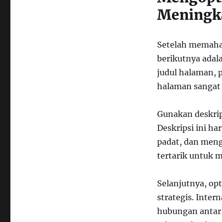
Meningka
Setelah memaham
berikutnya adal
judul halaman, 
halaman sangat
Gunakan deskrip
Deskripsi ini h
padat, dan men
tertarik untuk m
Selanjutnya, op
strategis. Inte
hubungan antar 