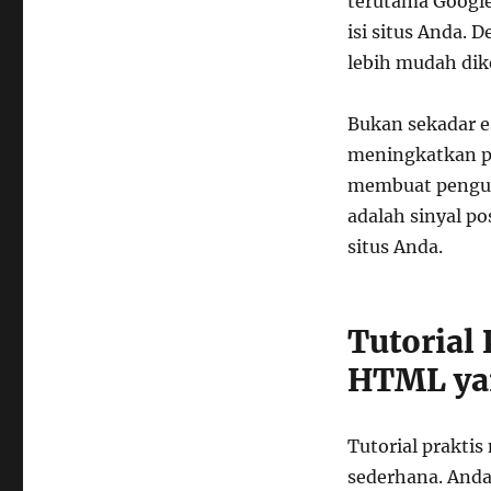
terutama Google
Menulis
Struktur
isi situs Anda. 
HTML
lebih mudah dike
Website
Bukan sekadar e
meningkatkan pe
membuat pengun
adalah sinyal p
situs Anda.
Tutorial
HTML ya
Tutorial prakti
sederhana. And