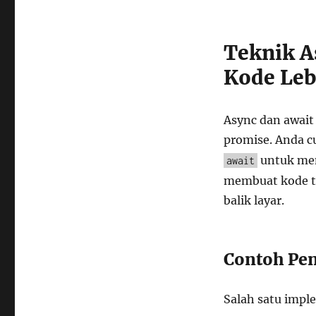
Teknik A
Kode Leb
Async dan awai
promise. Anda 
untuk men
await
membuat kode ta
balik layar.
Contoh Pen
Salah satu impl