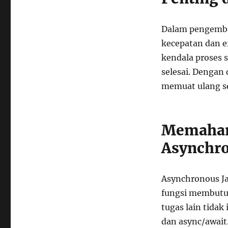
untuk
Proyek
Web
Dalam pengemba
kecepatan dan e
kendala proses
selesai. Dengan 
memuat ulang s
Memahami
Asynchro
Asynchronous Ja
fungsi membutuh
tugas lain tidak 
dan async/await.