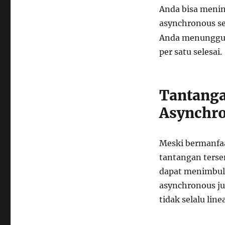
Anda bisa menin
asynchronous se
Anda menunggu b
per satu selesai.
Tantanga
Asynchro
Meski bermanfaa
tantangan terse
dapat menimbulk
asynchronous j
tidak selalu linea