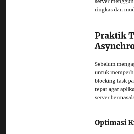
server mengguna
ringkas dan mud
Praktik 
Asynchro
Sebelum mengapl
untuk memperhat
blocking task pa
tepat agar aplik
server bermasal
Optimasi K